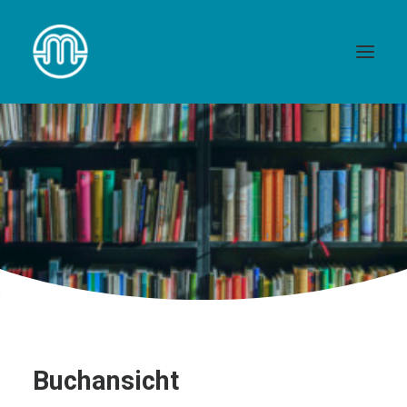
Pfarrleben
Gottesdienste
Sakramente
Caritas
Über uns
Pfarrverband
Bibliothek
Kontakt
Buchansicht